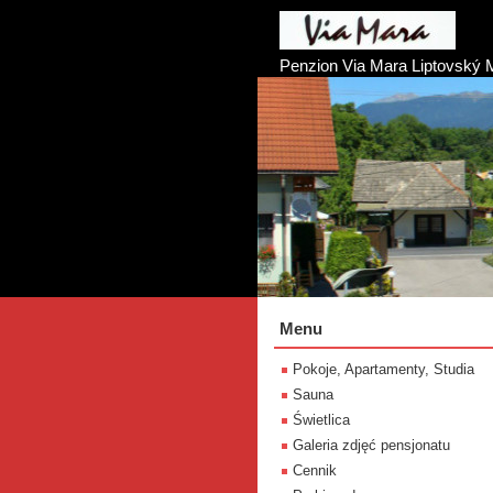
Penzion Via Mara Liptovský 
Menu
Pokoje, Apartamenty, Studia
Sauna
Świetlica
Galeria zdjęć pensjonatu
Cennik