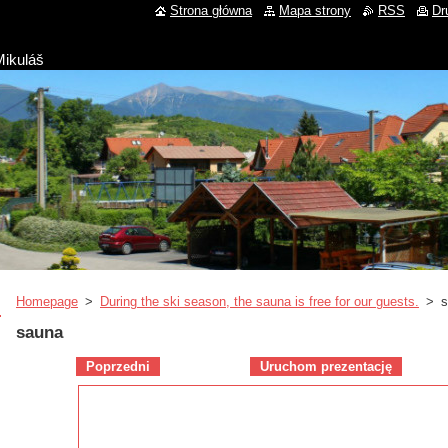
Strona główna
Mapa strony
RSS
Dr
Mikuláš
Homepage
>
During the ski season, the sauna is free for our guests.
>
s
sauna
Poprzedni
Uruchom prezentację