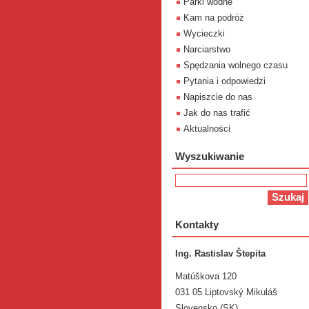
Parki wodne
Kam na podróż
Wycieczki
Narciarstwo
Spędzania wolnego czasu
Pytania i odpowiedzi
Napiszcie do nas
Jak do nas trafić
Aktualności
Wyszukiwanie
Kontakty
Ing. Rastislav Štepita
Matúškova 120
031 05 Liptovský Mikuláš
Slovensko (SK)