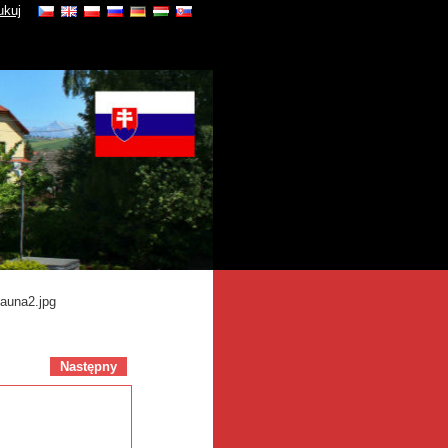
ukuj
auna2.jpg
Następny