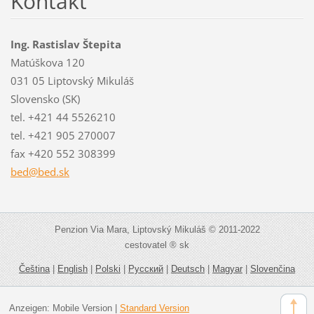
Kontakt
Ing. Rastislav Štepita
Matúškova 120
031 05 Liptovský Mikuláš
Slovensko (SK)
tel. +421 44 5526210
tel. +421 905 270007
fax +420 552 308399
bed@bed.
sk
Penzion Via Mara, Liptovský Mikuláš © 2011-2022
cestovatel ® sk
Čeština
|
English
|
Polski
|
Русский
|
Deutsch
|
Magyar
|
Slovenčina
Anzeigen:
Mobile Version
|
Standard Version