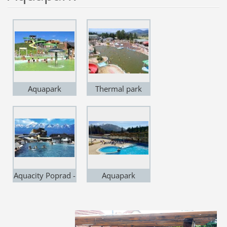
Aquapark
Thermal park
Tatralandia - 1
Bešeňová - 13
km
km
Aquacity Poprad -
Aquapark
50 km
Oravice - 45 km