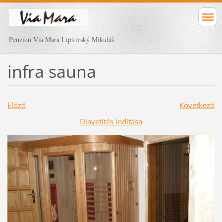
Penzion Via Mara Liptovský Mikuláš
infra sauna
Előző
Következő
Diavetítés indítása