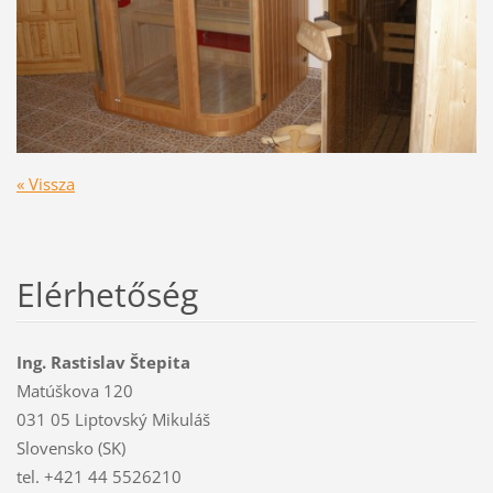
« Vissza
Elérhetőség
Ing. Rastislav Štepita
Matúškova 120
031 05 Liptovský Mikuláš
Slovensko (SK)
tel. +421 44 5526210