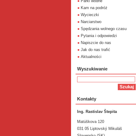
Parki wodne
Kam na podróż
Wycieczki
Narciarstwo
Spędzania wolnego czasu
Pytania i odpowiedzi
Napiszcie do nas
Jak do nas trafić
Aktualności
Wyszukiwanie
Kontakty
Ing. Rastislav Štepita
Matúškova 120
031 05 Liptovský Mikuláš
Slovensko (SK)