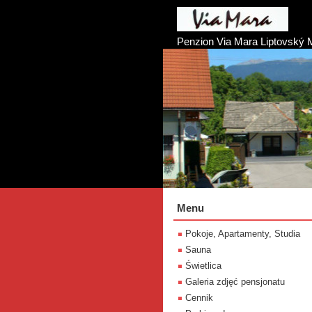
Penzion Via Mara Liptovský 
Menu
Pokoje, Apartamenty, Studia
Sauna
Świetlica
Galeria zdjęć pensjonatu
Cennik