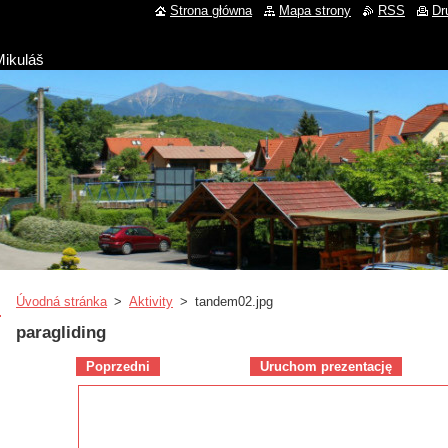
Strona główna
Mapa strony
RSS
Dr
Mikuláš
Úvodná stránka
>
Aktivity
>
tandem02.jpg
paragliding
Poprzedni
Uruchom prezentację