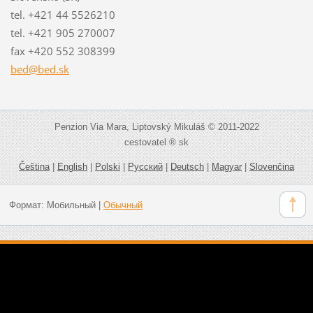
tel. +421 44 5526210
tel. +421 905 270007
fax +420 552 308399
bed@bed.
sk
Penzion Via Mara, Liptovský Mikuláš © 2011-2022
cestovatel ® sk
Čeština
|
English
|
Polski
|
Русский
|
Deutsch
|
Magyar
|
Slovenčina
Формат:
Мобильный
|
Обычный