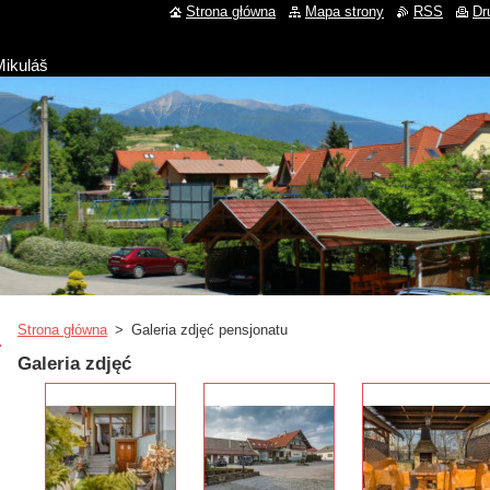
Strona główna
Mapa strony
RSS
Dr
Mikuláš
Strona główna
>
Galeria zdjęć pensjonatu
Galeria zdjęć