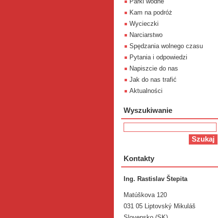
Parki wodne
Kam na podróż
Wycieczki
Narciarstwo
Spędzania wolnego czasu
Pytania i odpowiedzi
Napiszcie do nas
Jak do nas trafić
Aktualności
Wyszukiwanie
Kontakty
Ing. Rastislav Štepita
Matúškova 120
031 05 Liptovský Mikuláš
Slovensko (SK)