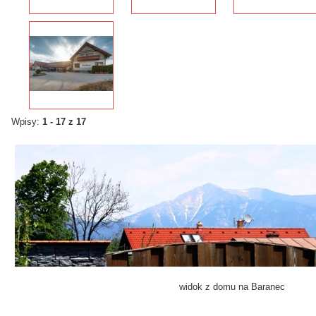
Wpisy:
1 - 17 z 17
w
idok z domu
na
Baranec