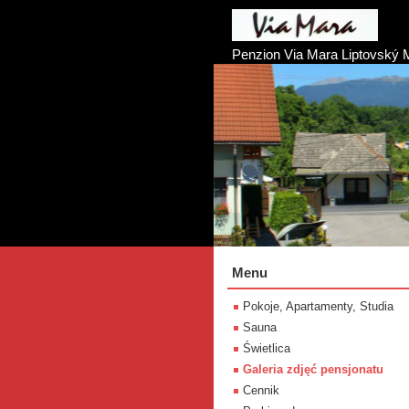
Penzion Via Mara Liptovský 
Menu
Pokoje, Apartamenty, Studia
Sauna
Świetlica
Galeria zdjęć pensjonatu
Cennik