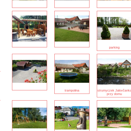
parking
trampolina
strumyczek Jalovčank
przy domu