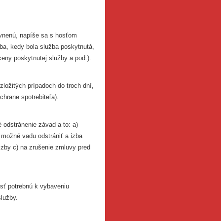
vnenú, napíše sa s hosťom
a, kedy bola služba poskytnutá,
eny poskytnutej služby a pod.).
zložitých prípadoch do troch dní,
hrane spotrebiteľa).
odstránenie závad a to: a)
 možné vadu odstrániť a izba
izby c) na zrušenie zmluvy pred
sť potrebnú k vybaveniu
služby.