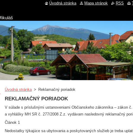
Úvodná stránka
Mapa stránok
RSS
Mikuláš
Úvodná stránka
>
Reklamačný poriadok
REKLAMAČNÝ PORIADOK
V súlade s príslušnými ustanoveniami Občianskeho zákonníka – zákon č.
a vyhlášky MH SR č. 277/2008 Z.z. vydávam nasledovný reklamačný pori
Článok 1
Nedostatky týkajúce sa ubytovania a poskytovaných služieb je treba uplat