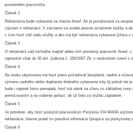
povereného pracovníka.
Článok 2
Reklamácia bude vybavená na mieste ihneď. Ak je považovaná za neoprá
záznam o reklamácii. V zázname sa uvedie presné označenie služby a dob
v čom hosť vidí vadu služby a ako má byť reklamácia vybavená (zľava z c
Článok 3
O reklamácii vád rozhodne majiteľ alebo ním poverený pracovník ihneď, v 
najneskôr však do 30 dní. (zákona č. 250/2007 Zb. v neskoršom znení o oc
Článok 4
Na úseku ubytovania má hosť právo požadovať bezplatné, riadne a včasné 
výmenu vadného alebo doplnenie drobného vybavenia izby b) pokiaľ nie je
bude i napriek tomu prenajatá, hosť má nárok na zľavu zo základnej ceny 
prenocovaním a na vrátenie peňazí, ak už bolo za službu zaplatené.
Článok 5
Je potrebné, aby hosť poskytol pracovníkom Penziónu VIA MARA súčinno
reklamácie, hlavne podať im pravdivé informácie týkajúce sa poskytnutej 
Článok 6