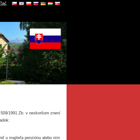
Tlač
 509/1991 Zb. v neskoršom znení
adok:
niť u majiteľa penziónu alebo ním