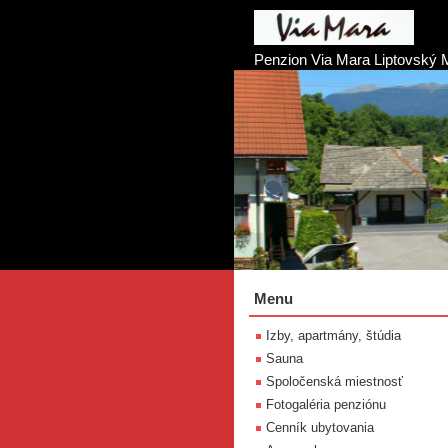
Penzion Via Mara Liptovský 
Menu
Izby, apartmány, štúdia
Sauna
Spoločenská miestnosť
Fotogaléria penziónu
Cenník ubytovania