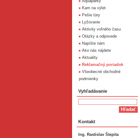
Aquaparky
Kam na výlet
Pešie túry
Lyžovanie
Aktivity voľného času
Otázky a odpovede
Napíšte nám
Ako nás nájdete
Aktuality
Reklamačný poriadok
Všeobecné obchodné
podmienky
Vyhľadávanie
Kontakt
Ing. Rastislav Štepita