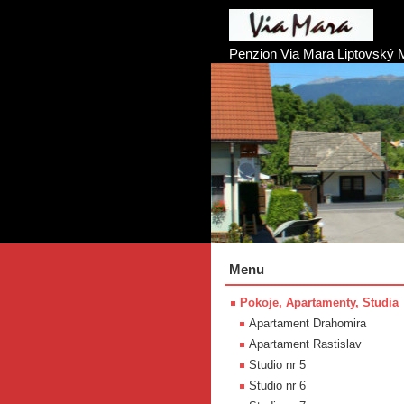
Penzion Via Mara Liptovský 
Menu
Pokoje, Apartamenty, Studia
Apartament Drahomira
Apartament Rastislav
Studio nr 5
Studio nr 6