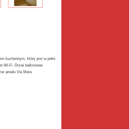
sem kuchennym, który jest w pełni
et Wi-Fi.
Drzwi balkonowe
ar arealu Via Mara.
i