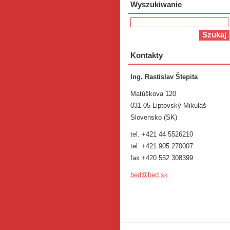
Wyszukiwanie
Kontakty
Ing. Rastislav Štepita
Matúškova 120
031 05 Liptovský Mikuláš
Slovensko (SK)
tel. +421 44 5526210
tel. +421 905 270007
fax +420 552 308399
bed@bed.
sk