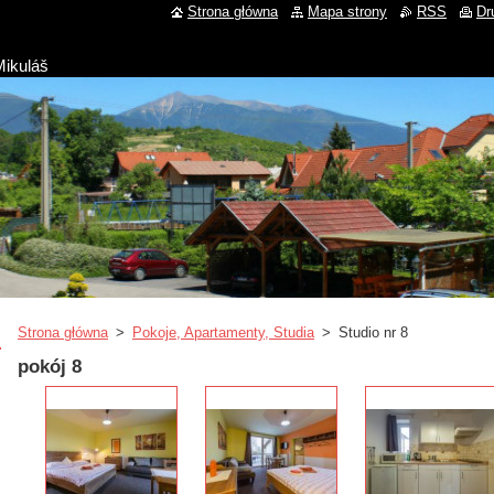
Strona główna
Mapa strony
RSS
Dr
Mikuláš
Strona główna
>
Pokoje, Apartamenty, Studia
>
Studio nr 8
pokój 8