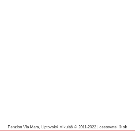
Penzion Via Mara, Liptovský Mikuláš © 2011-2022
|
cestovatel ® sk