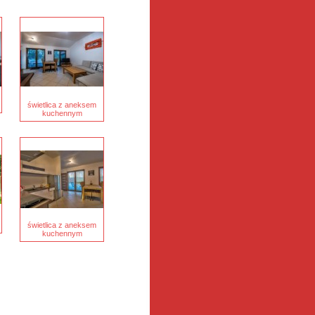
świetlica z aneksem
kuchennym
świetlica z aneksem
kuchennym