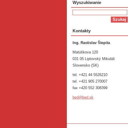
Wyszukiwanie
Kontakty
Ing. Rastislav Štepita
Matúškova 120
031 05 Liptovský Mikuláš
Slovensko (SK)
tel. +421 44 5526210
tel. +421 905 270007
fax +420 552 308399
bed@bed.
sk