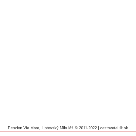
Penzion Via Mara, Liptovský Mikuláš © 2011-2022
|
cestovatel ® sk