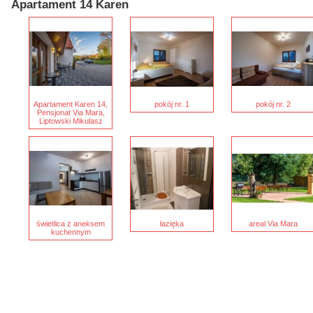
Apartament 14 Karen
Apartament Karen 14,
pokój nr. 1
pokój nr. 2
Pensjonat Via Mara,
Liptowski Mikulasz
świetlica z aneksem
łazięka
areal Via Mara
kuchennym