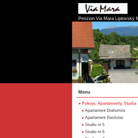
Penzion Via Mara Liptovský 
Menu
Pokoje, Apartamenty, Studia
Apartament Drahomira
Apartament Rastislav
Studio nr 5
Studio nr 6