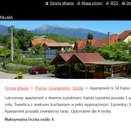
Strona główna
Mapa strony
RSS
Dr
Mikuláš
Strona główna
>
Pokoje, Apartamenty, Studia
>
Apartament nr 14 Karen
Luksusowy apartament z dwiema sypialniami, każda sypialnia posiada 1 p
sofę. Świetlica z aneksem kuchennym w pełni wyposaźonym. Łazienką i W
Apartament posiada zewnętrzny taras. Optymalnie dla 4 osoby.
Maksymalna liczba osób: 6