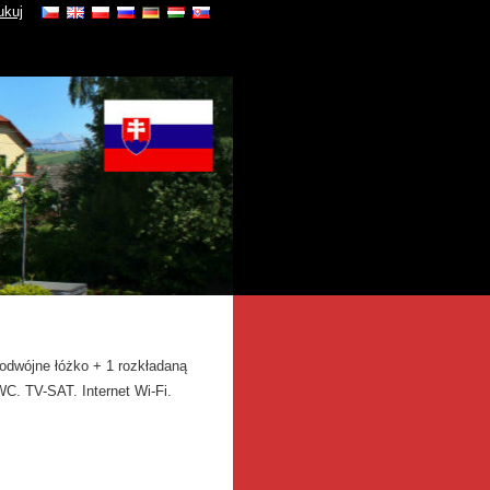
ukuj
odwójne łóżko + 1 rozkładaną
C. TV-SAT. Internet Wi-Fi.