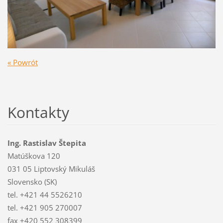
« Powrót
Kontakty
Ing. Rastislav Štepita
Matúškova 120
031 05 Liptovský Mikuláš
Slovensko (SK)
tel. +421 44 5526210
tel. +421 905 270007
fax +420 552 308399