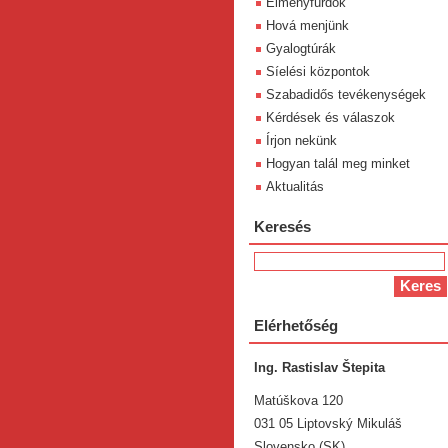
Élményfürdök
Hová menjünk
Gyalogtúrák
Síelési központok
Szabadidős tevékenységek
Kérdések és válaszok
Írjon nekünk
Hogyan talál meg minket
Aktualitás
Keresés
Elérhetőség
Ing. Rastislav Štepita
Matúškova 120
031 05 Liptovský Mikuláš
Slovensko (SK)