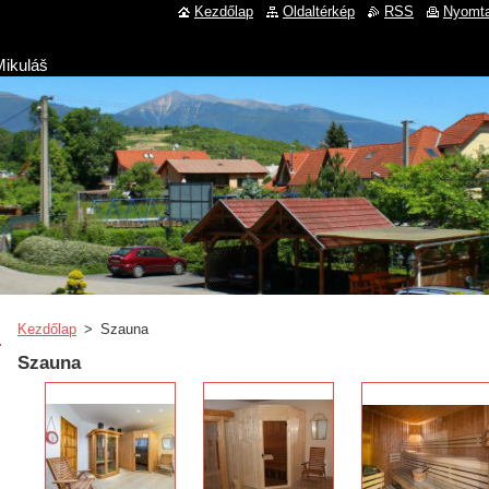
Kezdőlap
Oldaltérkép
RSS
Nyomta
Mikuláš
Kezdőlap
>
Szauna
Szauna