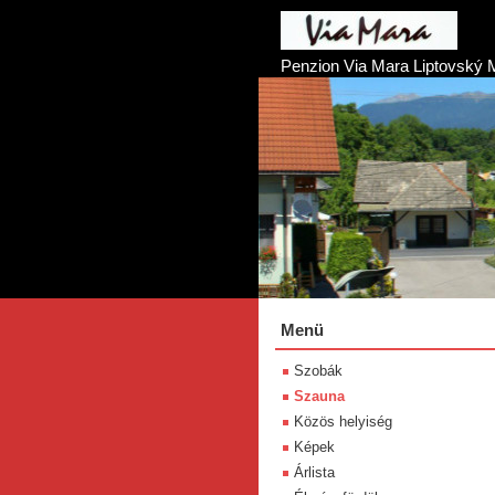
Penzion Via Mara Liptovský 
Menü
Szobák
Szauna
Közös helyiség
Képek
Árlista