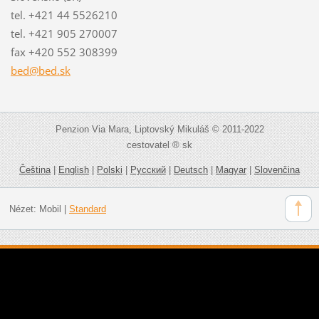
tel. +421 44 5526210
tel. +421 905 270007
fax +420 552 308399
bed@bed.
sk
Penzion Via Mara, Liptovský Mikuláš © 2011-2022
cestovatel ® sk
Čeština
|
English
|
Polski
|
Русский
|
Deutsch
|
Magyar
|
Slovenčina
Nézet:
Mobil
|
Standard