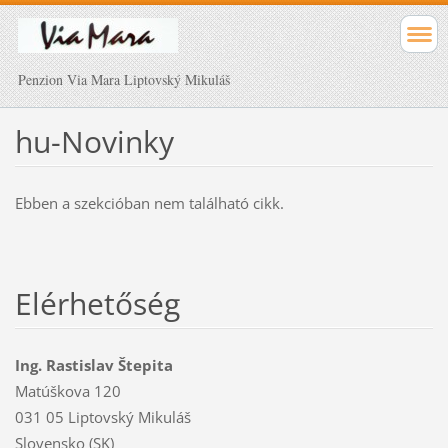
Penzion Via Mara Liptovský Mikuláš
hu-Novinky
Ebben a szekcióban nem található cikk.
Elérhetőség
Ing. Rastislav Štepita
Matúškova 120
031 05 Liptovský Mikuláš
Slovensko (SK)