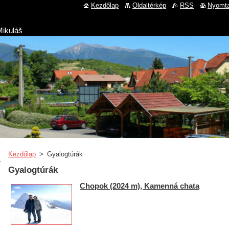
Kezdőlap
Oldaltérkép
RSS
Nyomta
Mikuláš
Kezdőlap
>
Gyalogtúrák
Gyalogtúrák
Chopok (2024 m), Kamenná chata