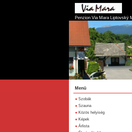
Penzion Via Mara Liptovský 
Menü
Szobák
Szauna
Közös helyiség
Képek
Árlista