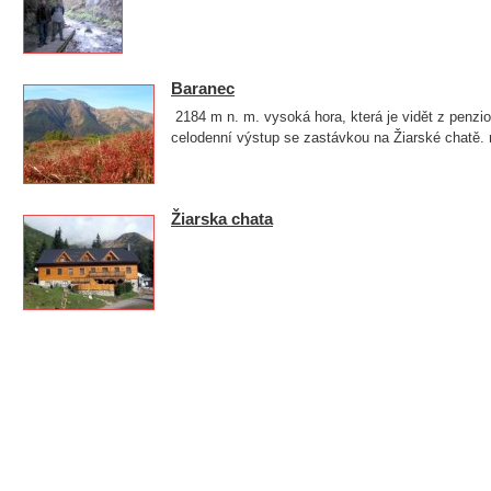
Baranec
2184 m n. m. vysoká hora, která je vidět z penzi
celodenní výstup se zastávkou na Žiarské chat
Žiarska chata