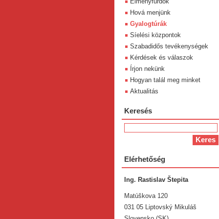
Élményfürdök
Hová menjünk
Gyalogtúrák
Síelési központok
Szabadidős tevékenységek
Kérdések és válaszok
Írjon nekünk
Hogyan talál meg minket
Aktualitás
Keresés
Elérhetőség
Ing. Rastislav Štepita
Matúškova 120
031 05 Liptovský Mikuláš
Slovensko (SK)