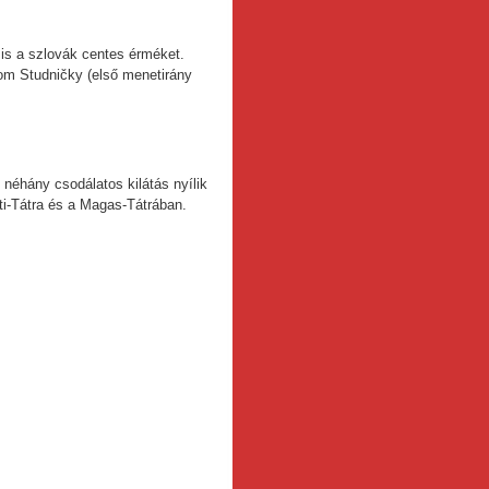
is a szlovák centes érméket.
rom Studničky (első menetirány
néhány csodálatos kilátás nyílik
ti-Tátra és a Magas-Tátrában.