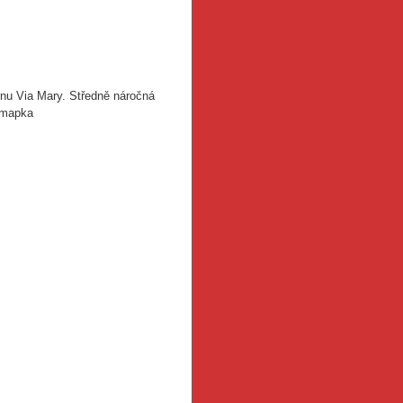
onu Via Mary. Středně náročná
ě. mapka