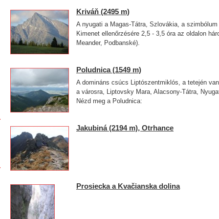
Kriváň (2495 m)
A nyugati a Magas-Tátra, Szlovákia, a szimbólum 
Kimenet ellenőrzésére 2,5 - 3,5 óra az oldalon há
Meander, Podbanské).
Poludnica (1549 m)
A domináns csúcs Liptószentmiklós, a tetején van 
a városra, Liptovsky Mara, Alacsony-Tátra, Nyuga
Nézd meg a Poludnica:
Jakubiná (2194 m), Otrhance
Prosiecka a Kvačianska dolina