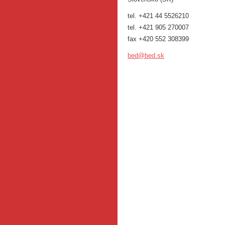
tel. +421 44 5526210
tel. +421 905 270007
fax +420 552 308399
bed@bed.
sk