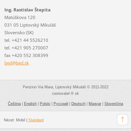
Ing. Rastislav Štepita
Matúškova 120
031 05 Liptovský Mikuláš
Slovensko (SK)
tel. +421 44 5526210
tel. +421 905 270007
fax +420 552 308399
bed@bed.
sk
Penzion Via Mara, Liptovský Mikuláš © 2011-2022
cestovatel ® sk
Čeština
|
English
|
Polski
|
Русский
|
Deutsch
|
Magyar
|
Slovenčina
Nézet:
Mobil
|
Standard