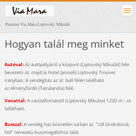
Penzion Via Mara Liptovský Mikuláš
Hogyan talál meg
minket
Autóval:
Az autópályáról a központ (Liptovský Mikuláš) felé
bevezetö út, majd (a Hotel Janosik) Liptovský Trnovec
irányban. A vendégház az út ball felén található
az élményfürdö (Tatralandia) felé.
Vonattal:
A vasútállomástól (Liptovsky Mikulas) 1200 m - re
tallálható.
Busszal:
A vendég ház közvetlen sarkán az "LM Ondrašová,
híd" nevezetü buszmegállóhoz talál.