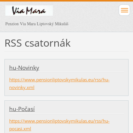
Penzion Via Mara Liptovský Mikuláš
RSS csatornák
hu-Novinky
https://www.pensionliptovskymikulas.eu/rss/hu-
novinky.xml
hu-Počasí
https://www.pensionliptovskymikulas.eu/rss/hu-
pocasi.xml