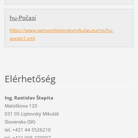
hu-Počasí
https://www.pensionliptovskymikulas.eu/rss/hu-
pocasi1.xml
Elérhetőség
Ing. Rastislav Štepita
Matúškova 120
031 05 Liptovský Mikuláš
Slovensko (SK)
tel. +421 44 5526210
tel. +421 905 270007